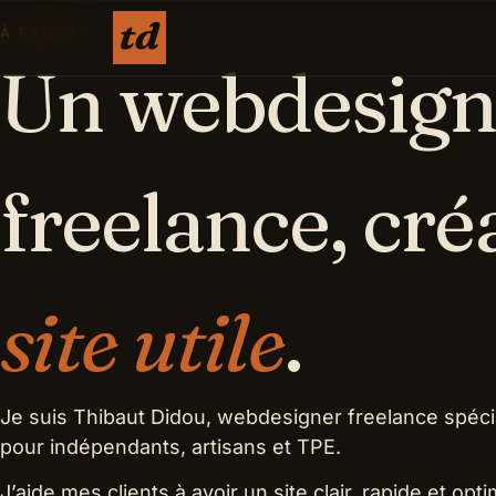
À PROPOS
Un webdesign
freelance, cré
site utile
.
Je suis Thibaut Didou, webdesigner freelance spéci
pour indépendants, artisans et TPE.
J’aide mes clients à avoir un site clair, rapide et op